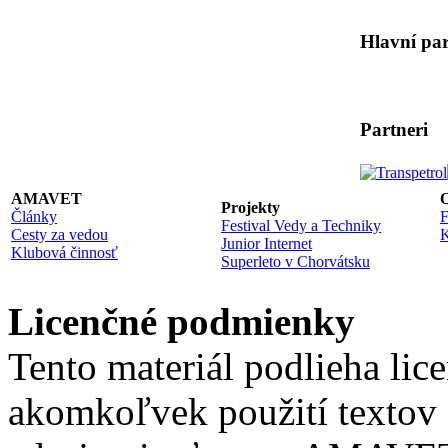
Hlavní par
Partneri
AMAVET
O
Projekty
Články
F
Festival Vedy a Techniky
Cesty za vedou
K
Junior Internet
Klubová činnosť
Superleto v Chorvátsku
Licenčné podmienky
Tento materiál podlieha lic
akomkoľvek použití textov 