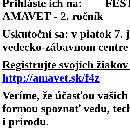
Prihláste ich na:
FESTIV
AMAVET - 2. ročník
Uskutoční sa:
v piatok 7. 
vedecko-zábavnom centre
Registrujte svojich žiako
http://amavet.sk/f4z
Veríme, že účasťou vašic
formou spoznať vedu, tec
i prírodu.