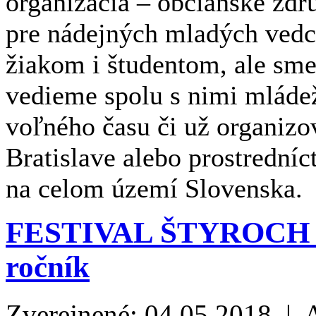
organizácia – občianske zdr
pre nádejných mladých ved
žiakom i študentom, ale sme
vedieme spolu s nimi mláde
voľného času či už organizov
Bratislave alebo prostrední
na celom území Slovenska.
FESTIVAL ŠTYROCH 
ročník
Zverejnené: 04.05.2018 | 