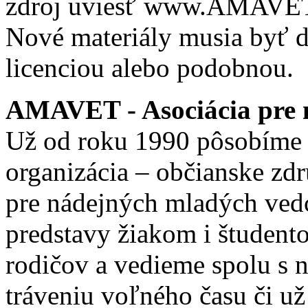
zdroj uviesť www.AMAVET.
Nové materiály musia byť ď
licenciou alebo podobnou.
AMAVET - Asociácia pre m
Už od roku 1990 pôsobíme 
organizácia – občianske zd
pre nádejných mladých ve
predstavy žiakom i študento
rodičov a vedieme spolu s
tráveniu voľného času či u