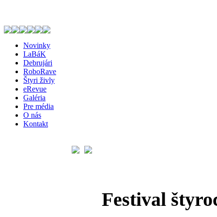
Novinky
LaBáK
Debrujári
RoboRave
Štyri živly
eRevue
Galéria
Pre média
O nás
Kontakt
Festival šty