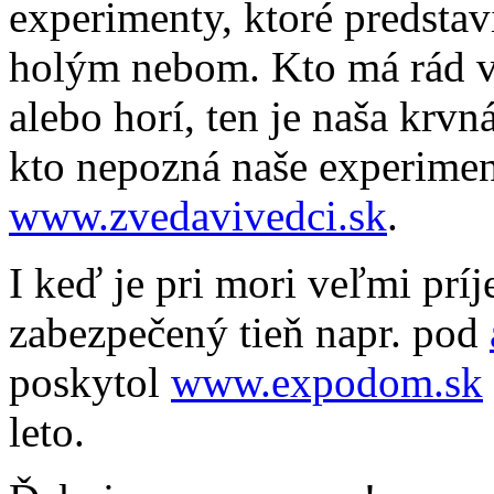
experimenty, ktoré predsta
holým nebom. Kto má rád v
alebo horí, ten je naša krv
kto nepozná naše experiment
www.zvedavivedci.sk
.
I keď je pri mori veľmi prí
zabezpečený tieň napr. pod
poskytol
www.expodom.sk
leto.