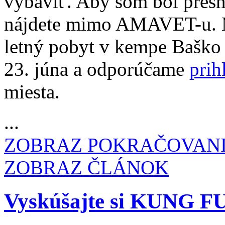
vybaviť. Aby som bol presn
nájdete mimo AMAVET-u. 
letný pobyt v kempe Baško 
23. júna a odporúčame
prih
miesta.
...
ZOBRAZ POKRAČOVAN
ZOBRAZ ČLÁNOK
Vyskúšajte si KUNG F