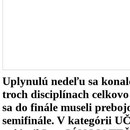
Uplynulú nedeľu sa konal
troch disciplínach celkovo
sa do finále museli preboj
semifinále. V kategór