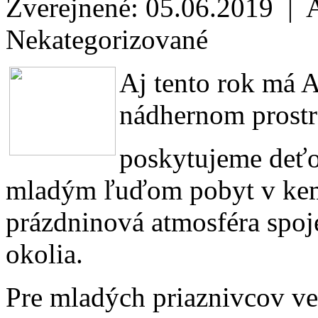
Zverejnené: 05.06.2019 | 
Nekategorizované
Aj tento rok má
nádhernom prostre
poskytujeme deť
mladým ľuďom pobyt v kemp
prázdninová atmosféra spo
okolia.
Pre mladých priaznivcov v