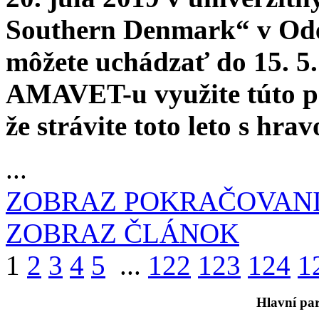
Southern Denmark“ v Oden
môžete uchádzať do 15. 5.
AMAVET-u využite túto po
že strávite toto leto s hra
...
ZOBRAZ POKRAČOVAN
ZOBRAZ ČLÁNOK
1
2
3
4
5
...
122
123
124
1
Hlavní par