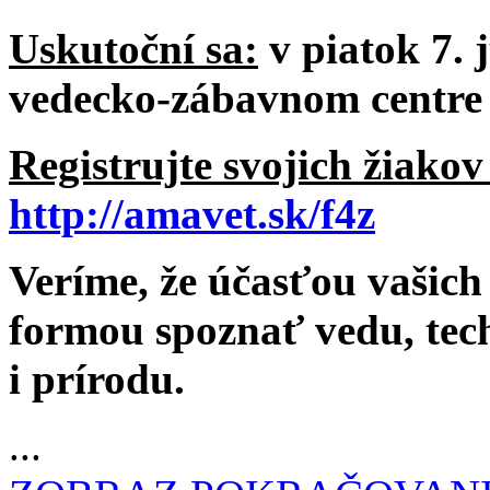
Uskutoční sa:
v piatok 7. 
vedecko-zábavnom centre
Registrujte svojich žiako
http://amavet.sk/f4z
Veríme, že účasťou vašic
formou spoznať vedu, tec
i prírodu.
...