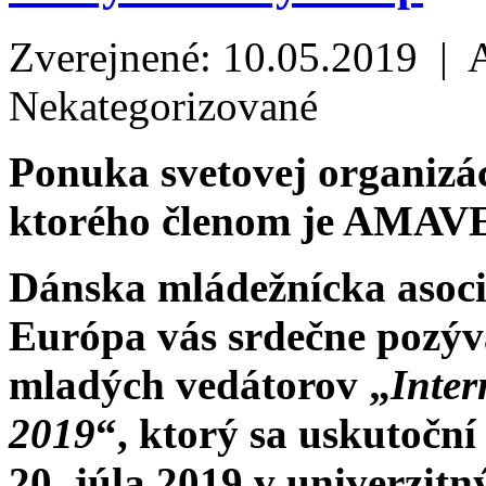
Zverejnené: 10.05.2019 | 
Nekategorizované
Ponuka svetovej organizá
ktorého členom je AMAV
Dánska mládežnícka asoci
Európa vás srdečne pozý
mladých vedátorov „
Inte
2019
“, ktorý sa uskutoční
20. júla 2019 v univerzitn