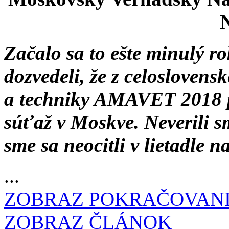
N
Začalo sa to ešte minulý ro
dozvedeli, že z celoslovens
a techniky AMAVET 2018 
súťaž v Moskve. Neverili 
sme sa neocitli v lietadle 
...
ZOBRAZ POKRAČOVAN
ZOBRAZ ČLÁNOK