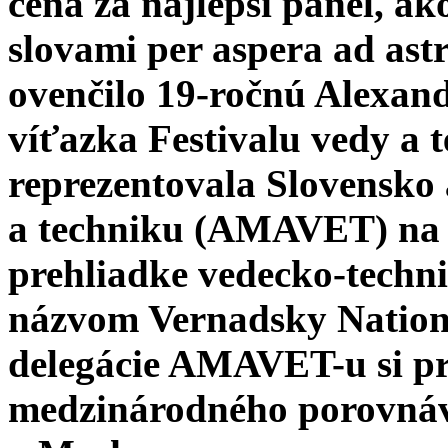
cena za najlepší panel, a
slovami per aspera ad ast
ovenčilo 19-ročnú Alexan
víťazka Festivalu vedy 
reprezentovala Slovensko 
a techniku (AMAVET) na 
prehliadke vedecko-techn
názvom Vernadsky Nationa
delegácie AMAVET-u si pre
medzinárodného porovná