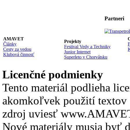
Partneri
AMAVET
O
Projekty
Články
F
Festival Vedy a Techniky
Cesty za vedou
K
Junior Internet
Klubová činnosť
Superleto v Chorvátsku
Licenčné podmienky
Tento materiál podlieha lic
akomkoľvek použití textov 
zdroj uviesť www.AMAVET.
Nové materiály musia byť ď