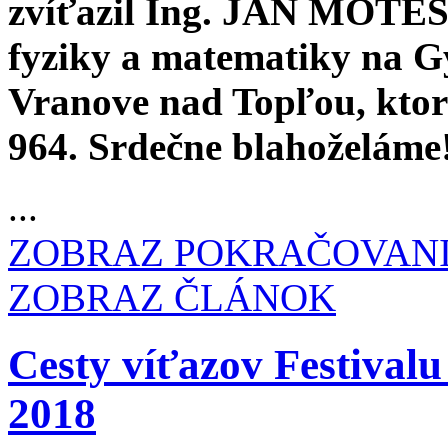
zvíťazil Ing. JÁN MOTEŠI
fyziky a matematiky na 
Vranove nad Topľou, kto
964. Srdečne blahoželáme
...
ZOBRAZ POKRAČOVAN
ZOBRAZ ČLÁNOK
Cesty víťazov Festiva
2018