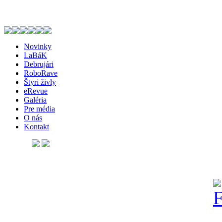
Novinky
LaBáK
Debrujári
RoboRave
Štyri živly
eRevue
Galéria
Pre média
O nás
Kontakt