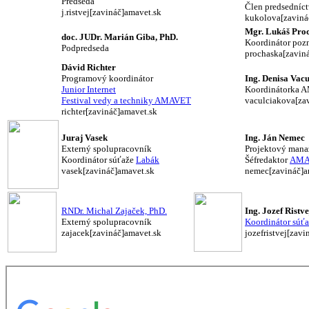
Predseda
Člen predsedníc
j.ristvej[zavináč]amavet.sk
kukolova[zaviná
Mgr. Lukáš Proc
doc. JUDr. Marián Giba, PhD.
Koordinátor poz
Podpredseda
prochaska[zavin
Dávid Richter
Programový koordinátor
Ing. Denisa Vac
Junior Internet
Koordinátorka 
Festival vedy a techniky AMAVET
vaculciakova[za
richter[zavináč]amavet.sk
Juraj Vasek
Ing. Ján Nemec
Externý spolupracovník
Projektový mana
Koordinátor súťaže
Labák
Šéfredaktor
AMA
vasek[zavináč]amavet.sk
nemec[zavináč]a
RNDr. Michal Zajaček, PhD.
Ing. Jozef Ristvej
Externý spolupracovník
Koordinátor súť
zajacek[zavináč]amavet.sk
jozefristvej[zav