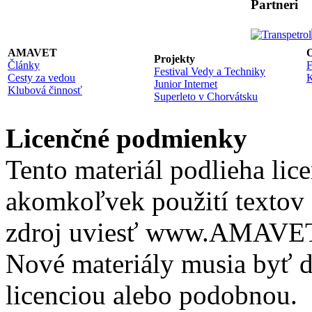
Partneri
AMAVET
O
Projekty
Články
F
Festival Vedy a Techniky
Cesty za vedou
K
Junior Internet
Klubová činnosť
Superleto v Chorvátsku
Licenčné podmienky
Tento materiál podlieha lic
akomkoľvek použití textov 
zdroj uviesť www.AMAVET.
Nové materiály musia byť ď
licenciou alebo podobnou.