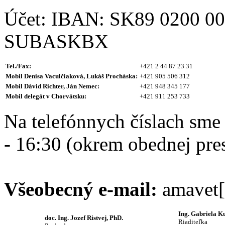
Účet: IBAN: SK89 0200 00
SUBASKBX
Tel./Fax:
+421 2 44 87 23 31
Mobil Denisa Vaculčiaková, Lukáš Procháska:
+421 905 506 312
Mobil Dávid Richter, Ján Nemec:
+421 948 345 177
Mobil delegát v Chorvátsku:
+421 911 253 733
Na telefónnych číslach sme
- 16:30 (okrem obednej pre
Všeobecný e-mail:
amavet[
Ing. Gabriela K
doc. Ing. Jozef Ristvej, PhD.
Riaditeľka