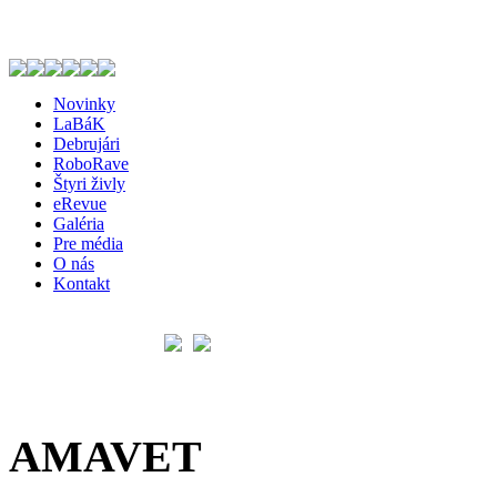
Novinky
LaBáK
Debrujári
RoboRave
Štyri živly
eRevue
Galéria
Pre média
O nás
Kontakt
AMAVET