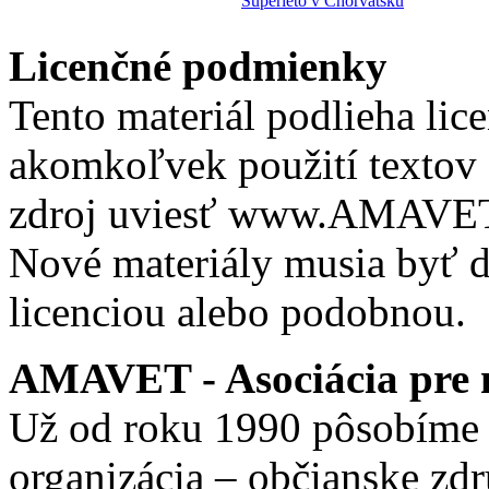
Superleto v Chorvátsku
Licenčné podmienky
Tento materiál podlieha lic
akomkoľvek použití textov 
zdroj uviesť www.AMAVET.
Nové materiály musia byť ď
licenciou alebo podobnou.
AMAVET - Asociácia pre m
Už od roku 1990 pôsobíme 
organizácia – občianske zd