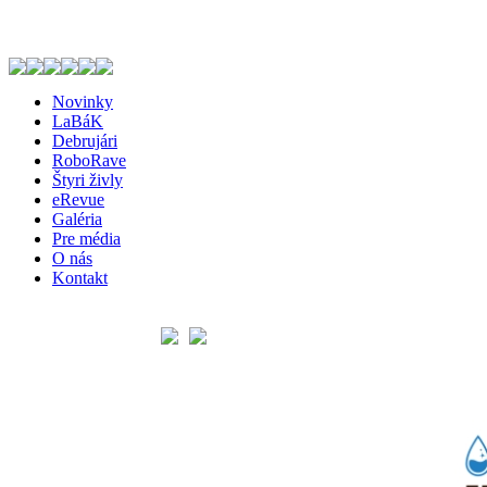
Novinky
LaBáK
Debrujári
RoboRave
Štyri živly
eRevue
Galéria
Pre média
O nás
Kontakt