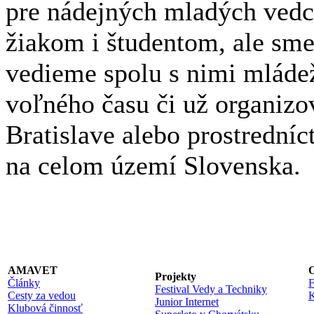
pre nádejných mladých ved
žiakom i študentom, ale sme
vedieme spolu s nimi mláde
voľného času či už organizov
Bratislave alebo prostrední
na celom území Slovenska.
AMAVET
O
Projekty
Články
F
Festival Vedy a Techniky
Cesty za vedou
K
Junior Internet
Klubová činnosť