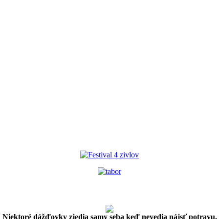
Niektoré dážďovky zjedia samy seba keď nevedia nájsť potravu.