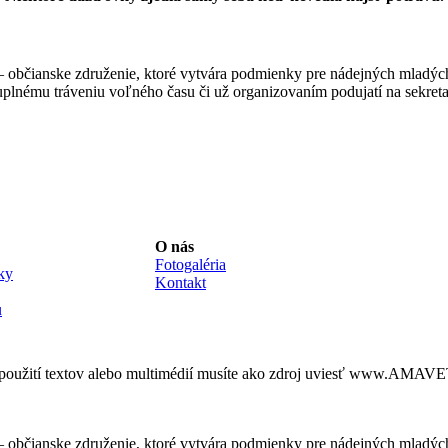
 občianske združenie, ktoré vytvára podmienky pre nádejných mladýc
uplnému tráveniu voľného času či už organizovaním podujatí na sekretar
O nás
Fotogaléria
ky
Kontakt
u
 použití textov alebo multimédií musíte ako zdroj uviesť www.AMAVET
 občianske združenie, ktoré vytvára podmienky pre nádejných mladýc