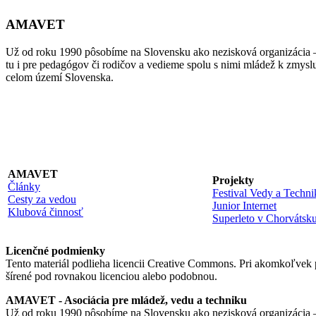
AMAVET
Už od roku 1990 pôsobíme na Slovensku ako nezisková organizácia –
tu i pre pedagógov či rodičov a vedieme spolu s nimi mládež k zmysl
celom území Slovenska.
AMAVET
Projekty
Články
Festival Vedy a Techni
Cesty za vedou
Junior Internet
Klubová činnosť
Superleto v Chorvátsk
Licenčné podmienky
Tento materiál podlieha licencii Creative Commons. Pri akomkoľvek
šírené pod rovnakou licenciou alebo podobnou.
AMAVET - Asociácia pre mládež, vedu a techniku
Už od roku 1990 pôsobíme na Slovensku ako nezisková organizácia –