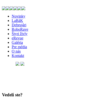
Novinky
LaBáK
Debrujári
RoboRave
Štyri živly
eRevue
Galéria
Pre média
O nás
Kontakt
Vedeli ste?