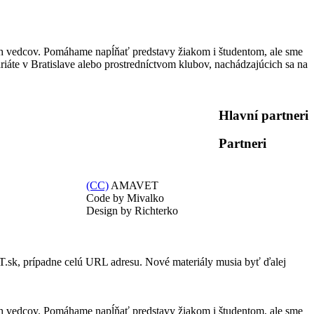
h vedcov. Pomáhame napĺňať predstavy žiakom i študentom, ale sme
iáte v Bratislave alebo prostredníctvom klubov, nachádzajúcich sa na
Hlavní partneri
Partneri
(CC)
AMAVET
Code by Mivalko
Design by Richterko
.sk, prípadne celú URL adresu. Nové materiály musia byť ďalej
h vedcov. Pomáhame napĺňať predstavy žiakom i študentom, ale sme