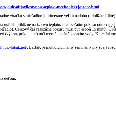
ott-joule-objavil-rovnost-tepla-a-mechanickej-prace.html
ne vŕtačku s miešadlom), primerane veľkú nádobu (približne 2 litre) -
ta ustálila približne na izbovú teplotu. Pred začatím pokusu odmeraj j
/miešadlo). Celkový čas realizácie pokusu musí byť aspoň 15 minút. Opíš
xéri (výkon, príkon, iné) urči mernú tepelnú kapacitu vody. Ktoré fa
K
https://labak.net/
. LaBáK je multidiciplinárny seminár, ktorý spája roz
ina deťom.