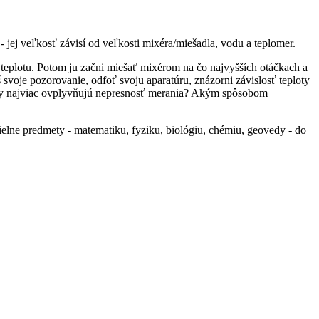
 jej veľkosť závisí od veľkosti mixéra/miešadla, vodu a teplomer.
ej teplotu. Potom ju začni miešať mixérom na čo najvyšších otáčkach a
 svoje pozorovanie, odfoť svoju aparatúru, znázorni závislosť teploty
ktory najviac ovplyvňujú nepresnosť merania? Akým spôsobom
dielne predmety - matematiku, fyziku, biológiu, chémiu, geovedy - do