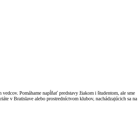
h vedcov. Pomáhame napĺňať predstavy žiakom i študentom, ale sme
iáte v Bratislave alebo prostredníctvom klubov, nachádzajúcich sa na