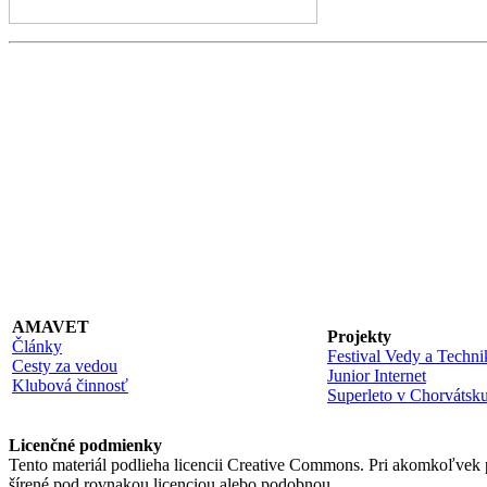
AMAVET
Projekty
Články
Festival Vedy a Techni
Cesty za vedou
Junior Internet
Klubová činnosť
Superleto v Chorvátsk
Licenčné podmienky
Tento materiál podlieha licencii Creative Commons. Pri akomkoľvek
šírené pod rovnakou licenciou alebo podobnou.