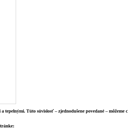
i a tepelnými. Túto súvislosť – zjednodušene povedané – môžeme c
stránke: