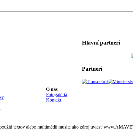
Hlavní partneri
Partneri
O nás
Fotogaléria
ky
Kontakt
u
 použití textov alebo multimédií musíte ako zdroj uviesť www.AMAVET