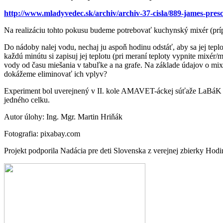
http://www.mladyvedec.sk/archiv/archiv-37-cisla/889-james-presc
Na realizáciu tohto pokusu budeme potrebovať kuchynský mixér (prípad
Do nádoby nalej vodu, nechaj ju aspoň hodinu odstáť, aby sa jej teplo
každú minútu si zapisuj jej teplotu (pri meraní teploty vypnite mixér
vody od času miešania v tabuľke a na grafe. Na základe údajov o mi
dokážeme eliminovať ich vplyv?
Experiment bol uverejnený v II. kole AMAVET-áckej súťaže LaBá
jedného celku.
Autor úlohy: Ing. Mgr. Martin Hriňák
Fotografia: pixabay.com
Projekt podporila Nadácia pre deti Slovenska z verejnej zbierky Hod