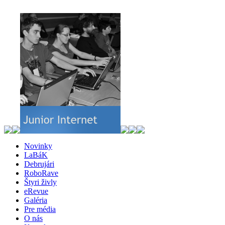
Novinky
LaBáK
Debrujári
RoboRave
Štyri živly
eRevue
Galéria
Pre média
O nás