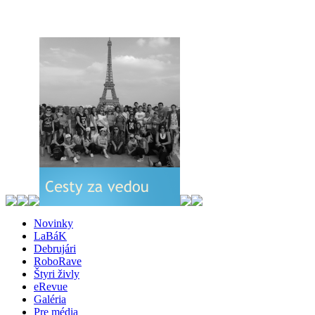
Novinky
LaBáK
Debrujári
RoboRave
Štyri živly
eRevue
Galéria
Pre média