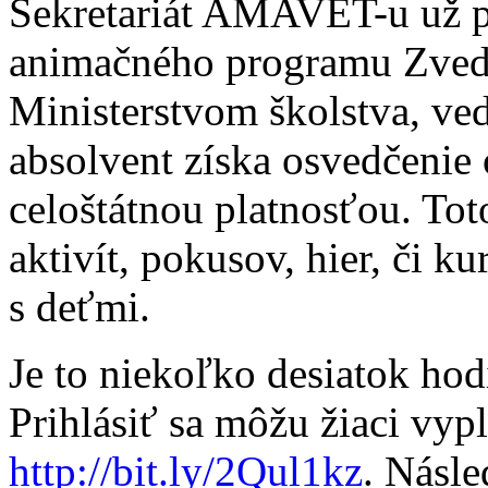
Sekretariát AMAVET-u už pi
animačného programu Zvedav
Ministerstvom školstva, ve
absolvent získa osvedčenie 
celoštátnou platnosťou. Tot
aktivít, pokusov, hier, či k
s deťmi.
Je to niekoľko desiatok hod
Prihlásiť sa môžu žiaci vy
http://bit.ly/2Qul1kz
. Násl