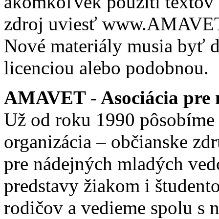
akomkoľvek použití textov 
zdroj uviesť www.AMAVET.
Nové materiály musia byť ď
licenciou alebo podobnou.
AMAVET - Asociácia pre m
Už od roku 1990 pôsobíme 
organizácia – občianske zd
pre nádejných mladých ve
predstavy žiakom i študento
rodičov a vedieme spolu s