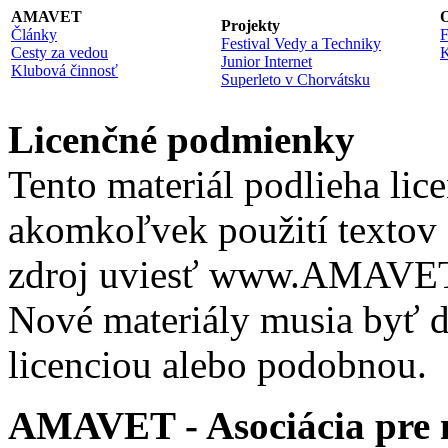
AMAVET
O
Projekty
Články
F
Festival Vedy a Techniky
Cesty za vedou
K
Junior Internet
Klubová činnosť
Superleto v Chorvátsku
Licenčné podmienky
Tento materiál podlieha lic
akomkoľvek použití textov 
zdroj uviesť www.AMAVET.
Nové materiály musia byť ď
licenciou alebo podobnou.
AMAVET - Asociácia pre m