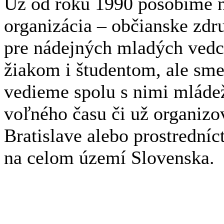
Už od roku 1990 pôsobíme n
organizácia – občianske zdr
pre nádejných mladých ved
žiakom i študentom, ale sme
vedieme spolu s nimi mláde
voľného času či už organizov
Bratislave alebo prostrední
na celom území Slovenska.