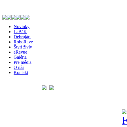
Novinky
LaBáK
Debrujári
RoboRave
Štyri živly
eRevue
Galéria
Pre média
O nás
Kontakt