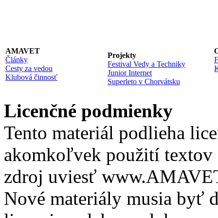
AMAVET
O
Projekty
Články
F
Festival Vedy a Techniky
Cesty za vedou
K
Junior Internet
Klubová činnosť
Superleto v Chorvátsku
Licenčné podmienky
Tento materiál podlieha lic
akomkoľvek použití textov 
zdroj uviesť www.AMAVET.
Nové materiály musia byť ď