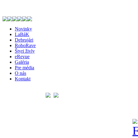
Novinky
LaBáK
Debrujári
RoboRave
Štyri živly
eRevue
Galéria
Pre média
O nás
Kontakt