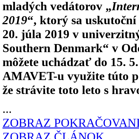
mladých vedátorov „
Inte
2019
“, ktorý sa uskutoční
20. júla 2019 v univerzitn
Southern Denmark“ v Oden
môžete uchádzať do 15. 5.
AMAVET-u využite túto po
že strávite toto leto s hra
...
ZOBRAZ POKRAČOVAN
ZOBRAZ ČLÁNOK