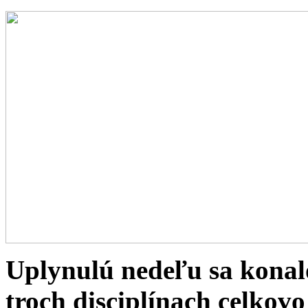
Uplynulú nedeľu sa konal
troch disciplínach celkovo