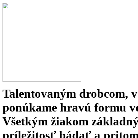
Talentovaným drobcom, v
ponúkame hravú formu ve
Všetkým žiakom základný
príležitosť bádať a pritom