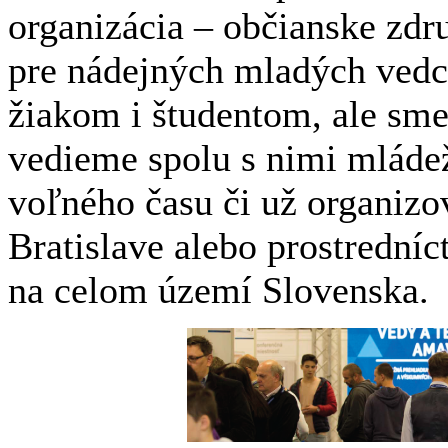
organizácia – občianske zdr
pre nádejných mladých ved
žiakom i študentom, ale sme
vedieme spolu s nimi mláde
voľného času či už organizov
Bratislave alebo prostrední
na celom území Slovenska.