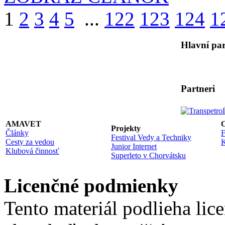
1
2
3
4
5
...
122
123
124
1
Hlavní par
Partneri
AMAVET
O
Projekty
Články
F
Festival Vedy a Techniky
Cesty za vedou
K
Junior Internet
Klubová činnosť
Superleto v Chorvátsku
Licenčné podmienky
Tento materiál podlieha lic