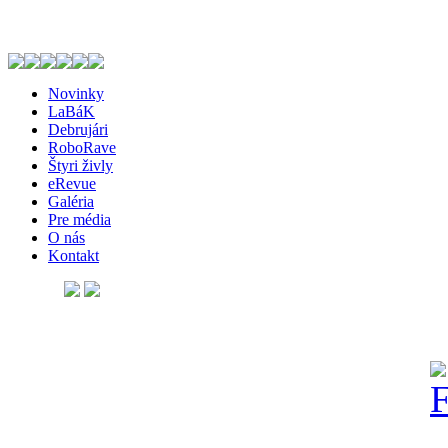
Novinky
LaBáK
Debrujári
RoboRave
Štyri živly
eRevue
Galéria
Pre média
O nás
Kontakt