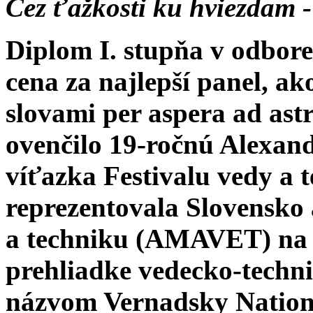
Cez ťažkosti ku hviezdam -
Diplom I. stupňa v odbor
cena za najlepší panel, a
slovami per aspera ad ast
ovenčilo 19-ročnú Alexan
víťazka Festivalu vedy 
reprezentovala Slovensko 
a techniku (AMAVET) na 
prehliadke vedecko-techn
názvom Vernadsky Nationa