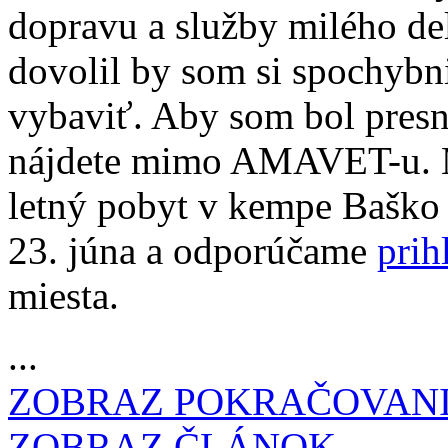
dopravu a služby milého del
dovolil by som si spochybni
vybaviť. Aby som bol presn
nájdete mimo AMAVET-u. 
letný pobyt v kempe Baško 
23. júna a odporúčame
prih
miesta.
...
ZOBRAZ POKRAČOVAN
ZOBRAZ ČLÁNOK