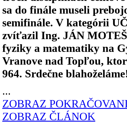
sa do finále museli preboj
semifinále. V kategór
zvíťazil Ing. JÁN MOTEŠI
fyziky a matematiky na 
Vranove nad Topľou, kto
964. Srdečne blahoželáme
...
ZOBRAZ POKRAČOVAN
ZOBRAZ ČLÁNOK