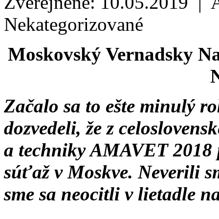
Zverejnené: 10.05.2019 | 
Nekategorizované
Moskovský Vernadsky Nat
N
Začalo sa to ešte minulý ro
dozvedeli, že z celoslovens
a techniky AMAVET 2018 
súťaž v Moskve. Neverili 
sme sa neocitli v lietadle 