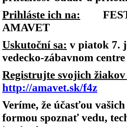
Prihláste ich na:
FESTIV
AMAVET
Uskutoční sa:
v piatok 7. 
vedecko-zábavnom centre
Registrujte svojich žiako
http://amavet.sk/f4z
Veríme, že účasťou vašic
formou spoznať vedu, tec