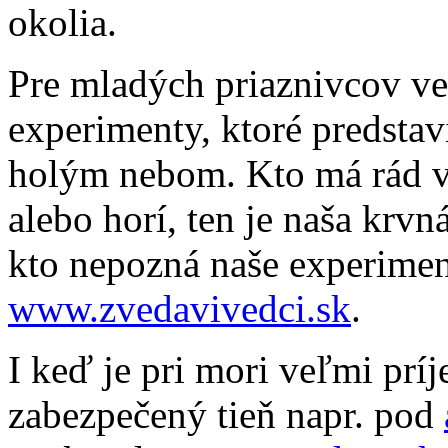
okolia.
Pre mladých priaznivcov v
experimenty, ktoré predsta
holým nebom. Kto má rád v
alebo horí, ten je naša krv
kto nepozná naše experiment
www.zvedavivedci.sk
.
I keď je pri mori veľmi prí
zabezpečený tieň napr. pod