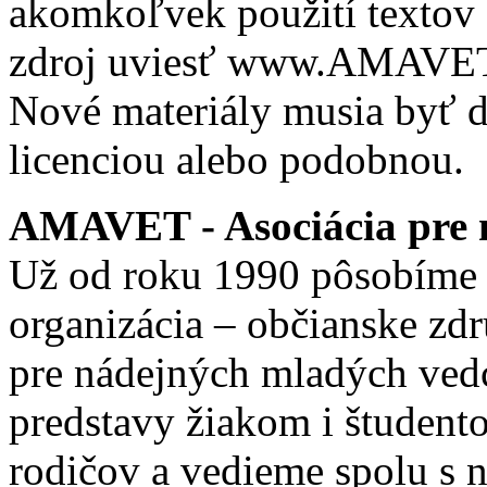
akomkoľvek použití textov 
zdroj uviesť www.AMAVET.
Nové materiály musia byť ď
licenciou alebo podobnou.
AMAVET - Asociácia pre m
Už od roku 1990 pôsobíme 
organizácia – občianske zd
pre nádejných mladých ve
predstavy žiakom i študento
rodičov a vedieme spolu s