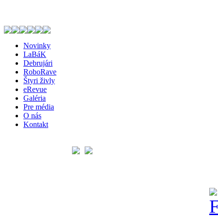
Novinky
LaBáK
Debrujári
RoboRave
Štyri živly
eRevue
Galéria
Pre média
O nás
Kontakt