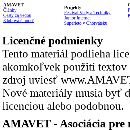
AMAVET
O
Projekty
Články
F
Festival Vedy a Techniky
Cesty za vedou
K
Junior Internet
Klubová činnosť
Superleto v Chorvátsku
Licenčné podmienky
Tento materiál podlieha lic
akomkoľvek použití textov 
zdroj uviesť www.AMAVET.
Nové materiály musia byť ď
licenciou alebo podobnou.
AMAVET - Asociácia pre m