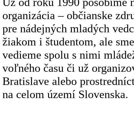
Už od roku 1990 pôsobíme n
organizácia – občianske zdr
pre nádejných mladých ved
žiakom i študentom, ale sme
vedieme spolu s nimi mláde
voľného času či už organizov
Bratislave alebo prostrední
na celom území Slovenska.