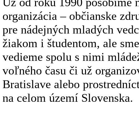
Už od roku 1990 pôsobíme n
organizácia – občianske zdr
pre nádejných mladých ved
žiakom i študentom, ale sme
vedieme spolu s nimi mláde
voľného času či už organizov
Bratislave alebo prostrední
na celom území Slovenska.