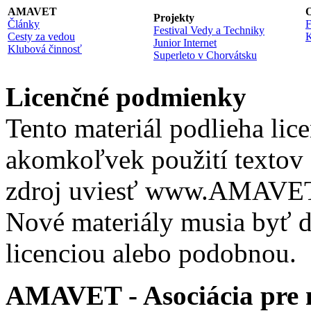
AMAVET
O
Projekty
Články
F
Festival Vedy a Techniky
Cesty za vedou
K
Junior Internet
Klubová činnosť
Superleto v Chorvátsku
Licenčné podmienky
Tento materiál podlieha lic
akomkoľvek použití textov 
zdroj uviesť www.AMAVET.
Nové materiály musia byť ď
licenciou alebo podobnou.
AMAVET - Asociácia pre m