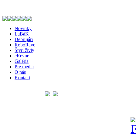
Novinky
LaBáK
Debrujári
RoboRave
Štyri živly
eRevue
Galéria
Pre média
O nás
Kontakt