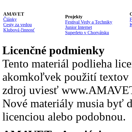
AMAVET
O
Projekty
Články
F
Festival Vedy a Techniky
Cesty za vedou
K
Junior Internet
Klubová činnosť
Superleto v Chorvátsku
Licenčné podmienky
Tento materiál podlieha lic
akomkoľvek použití textov 
zdroj uviesť www.AMAVET.
Nové materiály musia byť ď
licenciou alebo podobnou.