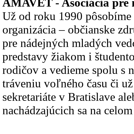
AMAVET - Asociácia pre m
Už od roku 1990 pôsobíme 
organizácia – občianske zd
pre nádejných mladých ve
predstavy žiakom i študento
rodičov a vedieme spolu s
tráveniu voľného času či u
sekretariáte v Bratislave a
nachádzajúcich sa na celom