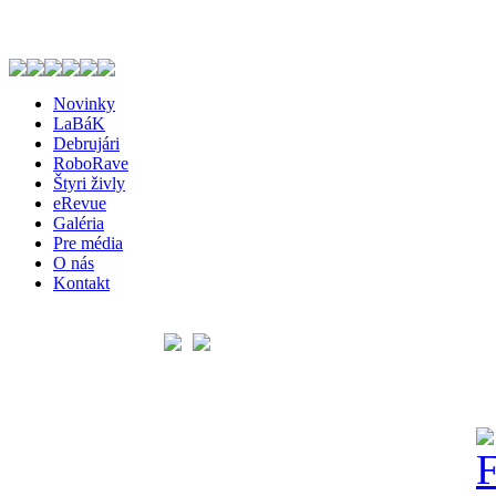
Novinky
LaBáK
Debrujári
RoboRave
Štyri živly
eRevue
Galéria
Pre média
O nás
Kontakt