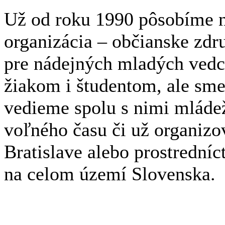
Už od roku 1990 pôsobíme n
organizácia – občianske zdr
pre nádejných mladých ved
žiakom i študentom, ale sme
vedieme spolu s nimi mláde
voľného času či už organizov
Bratislave alebo prostrední
na celom území Slovenska.