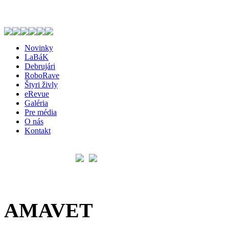
Novinky
LaBáK
Debrujári
RoboRave
Štyri živly
eRevue
Galéria
Pre média
O nás
Kontakt
AMAVET