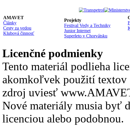
AMAVET
O
Projekty
Články
F
Festival Vedy a Techniky
Cesty za vedou
K
Junior Internet
Klubová činnosť
Superleto v Chorvátsku
Licenčné podmienky
Tento materiál podlieha lic
akomkoľvek použití textov 
zdroj uviesť www.AMAVET.
Nové materiály musia byť ď
licenciou alebo podobnou.