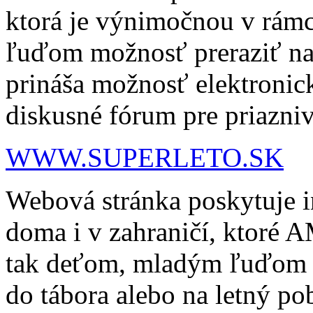
ktorá je výnimočnou v rám
ľuďom možnosť preraziť na i
prináša možnosť elektronick
diskusné fórum pre priazniv
WWW.SUPERLETO.SK
Webová stránka poskytuje i
doma i v zahraničí, ktoré
tak deťom, mladým ľuďom a
do tábora alebo na letný pob