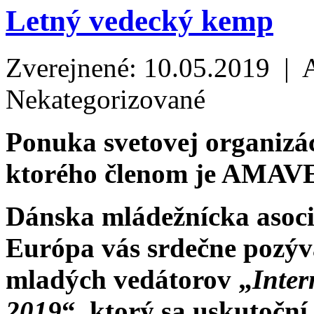
Letný vedecký kemp
Zverejnené: 10.05.2019 | 
Nekategorizované
Ponuka svetovej organizá
ktorého členom je AMAV
Dánska mládežnícka asoci
Európa vás srdečne pozý
mladých vedátorov „
Inte
2019
“, ktorý sa uskutoční