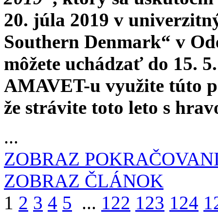
20. júla 2019 v univerzitn
Southern Denmark“ v Oden
môžete uchádzať do 15. 5.
AMAVET-u využite túto po
že strávite toto leto s hra
...
ZOBRAZ POKRAČOVAN
ZOBRAZ ČLÁNOK
1
2
3
4
5
...
122
123
124
1