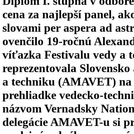
Diplom I. stupňa v odbor
cena za najlepší panel, a
slovami per aspera ad ast
ovenčilo 19-ročnú Alexan
víťazka Festivalu vedy 
reprezentovala Slovensko 
a techniku (AMAVET) na 
prehliadke vedecko-techn
názvom Vernadsky Nationa
delegácie AMAVET-u si pre