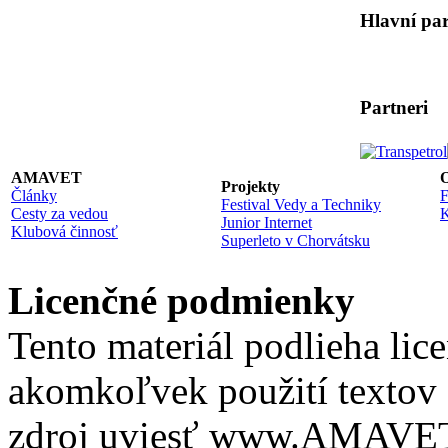
Hlavní par
Partneri
AMAVET
O
Projekty
Články
F
Festival Vedy a Techniky
Cesty za vedou
K
Junior Internet
Klubová činnosť
Superleto v Chorvátsku
Licenčné podmienky
Tento materiál podlieha lic
akomkoľvek použití textov 
zdroj uviesť www.AMAVET.