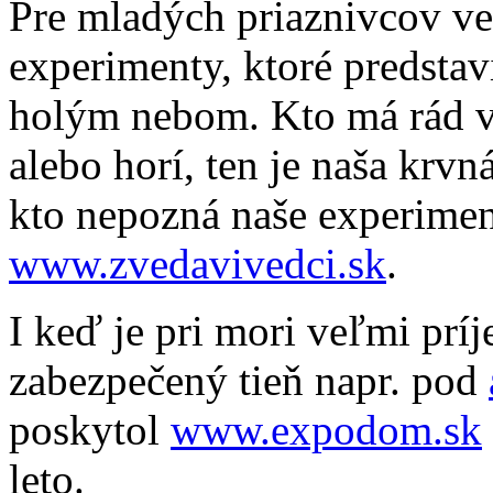
Pre mladých priaznivcov v
experimenty, ktoré predsta
holým nebom. Kto má rád v
alebo horí, ten je naša krv
kto nepozná naše experiment
www.zvedavivedci.sk
.
I keď je pri mori veľmi prí
zabezpečený tieň napr. pod
poskytol
www.expodom.sk
leto.