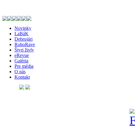
Novinky
LaBáK
Debrujári
RoboRave
Štyri živly
eRevue
Galéria
Pre média
O nás
Kontakt