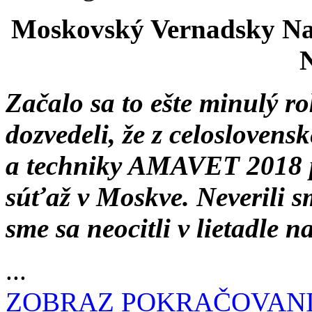
Moskovský Vernadsky Nat
N
Začalo sa to ešte minulý ro
dozvedeli, že z celoslovens
a techniky AMAVET 2018 
súťaž v Moskve. Neverili 
sme sa neocitli v lietadle 
...
ZOBRAZ POKRAČOVAN