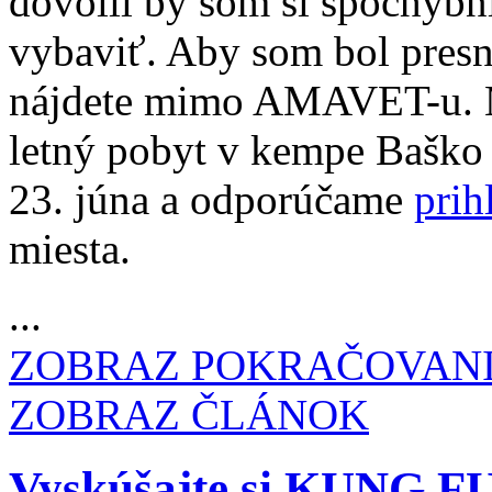
dovolil by som si spochybni
vybaviť. Aby som bol presn
nájdete mimo AMAVET-u. 
letný pobyt v kempe Baško 
23. júna a odporúčame
prih
miesta.
...
ZOBRAZ POKRAČOVAN
ZOBRAZ ČLÁNOK
Vyskúšajte si KUNG F