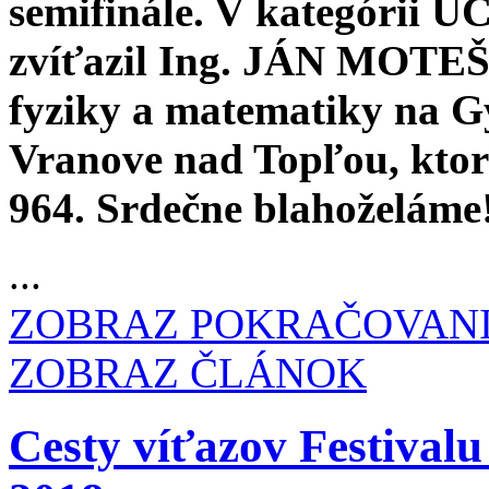
semifinále. V kategór
zvíťazil Ing. JÁN MOTEŠI
fyziky a matematiky na 
Vranove nad Topľou, kto
964. Srdečne blahoželáme
...
ZOBRAZ POKRAČOVAN
ZOBRAZ ČLÁNOK
Cesty víťazov Festiva