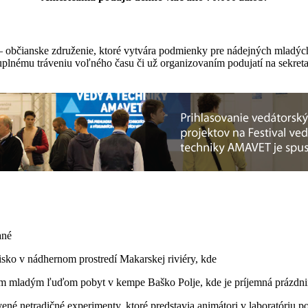
 občianske združenie, ktoré vytvára podmienky pre nádejných mladýc
uplnému tráveniu voľného času či už organizovaním podujatí na sekretar
ané
ko v nádhernom prostredí Makarskej riviéry, kde
m mladým ľuďom pobyt v kempe Baško Polje, kde je príjemná prázdnin
ené netradičné experimenty, ktoré predstavia
animátori v laboratóriu 