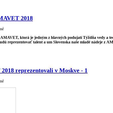
 AMAVET 2018
ané
y AMAVET, ktorá je jedným z hlavných podujatí Týždňa vedy a te
 budú reprezentovať talent a um Slovenska naše mladé nádeje z 
2018 reprezentovali v Moskve - 1
ané