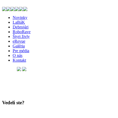
Novinky
LaBáK
Debrujári
RoboRave
Štyri živly
eRevue
Galéria
Pre média
O nás
Kontakt
Vedeli ste?