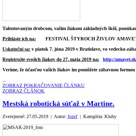
Talentovaným drobcom, vašim žiakom základných škôl, ponúkame
Prihláste ich na:
FESTIVAL ŠTYROCH ŽIVLOV AMAVE
Uskutoční sa:
v piatok 7. júna 2019 v Bratislave, vo vedecko-zá
Registrujte svojich žiakov do 27. mája 2019 na:
http://amavet.sk
Veríme, že účasťou vašich žiakov im pomôžete zábavnou formou 
...
ZOBRAZ POKRAČOVANIE ČLÁNKU
ZOBRAZ ČLÁNOK
Mestská robotická súťaž v Martine.
Zverejnené: 27.05.2019 | Autor:
Jozef
| Kategória:
Kluby