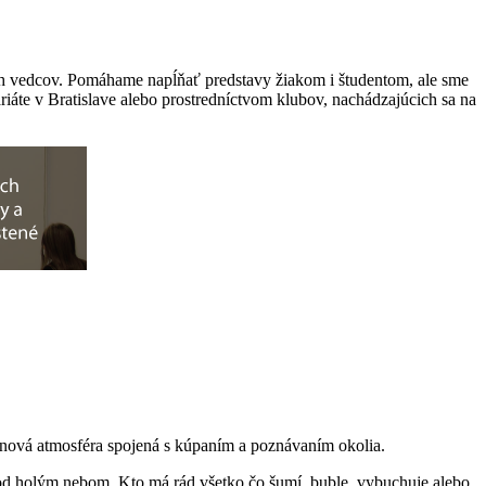
h vedcov. Pomáhame napĺňať predstavy žiakom i študentom, ale sme
iáte v Bratislave alebo prostredníctvom klubov, nachádzajúcich sa na
ová atmosféra spojená s kúpaním a poznávaním okolia.
pod holým nebom. Kto má rád všetko čo šumí, buble, vybuchuje alebo