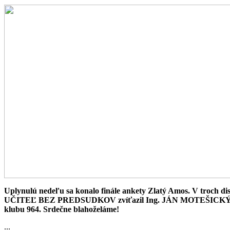
Uplynulú nedeľu sa konalo finále ankety Zlatý Amos. V troch disci
UČITEĽ BEZ PREDSUDKOV zvíťazil Ing. JÁN MOTEŠICKÝ, učite
klubu 964. Srdečne blahoželáme!
...