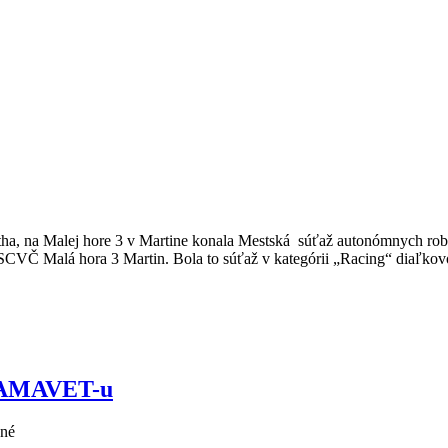
ótha, na Malej hore 3 v Martine konala Mestská súťaž autonómnych 
CVČ Malá hora 3 Martin. Bola to súťaž v kategórii „Racing“ diaľkov
en AMAVET-u
ané