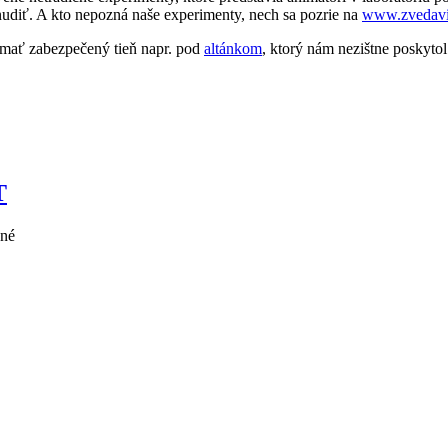
 nudiť. A kto nepozná naše experimenty, nech sa pozrie na
www.zvedavi
í mať zabezpečený tieň napr. pod
altánkom
, ktorý nám nezištne poskyto
T
ané