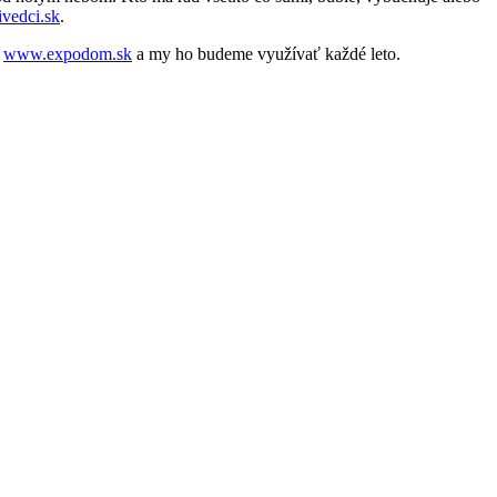
vedci.sk
.
l
www.expodom.sk
a my ho budeme využívať každé leto.