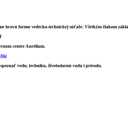
 hravú formu vedecko-technickej súťaže. Všetkým žiakom základn
T
bavnom centre Aurélium.
/f4z
spoznať vedu, techniku, životodarnú vodu i prírodu.