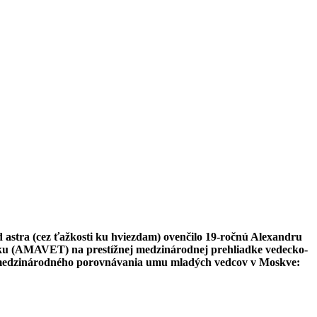
d astra (cez ťažkosti ku hviezdam) ovenčilo 19-ročnú Alexandru
iku (AMAVET) na prestížnej medzinárodnej prehliadke vedecko-
ie medzinárodného porovnávania umu mladých vedcov v Moskve: