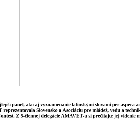
lepší panel, ako aj vyznamenanie latinskými slovami per aspera a
 reprezentovala Slovensko a Asociáciu pre mládež, vedu a techn
ontest. Z 5-člennej delegácie AMAVET-u si prečítajte jej viden