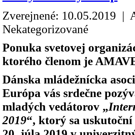
Zverejnené: 10.05.2019 | 
Nekategorizované
Ponuka svetovej organizá
ktorého členom je AMAV
Dánska mládežnícka asoci
Európa vás srdečne pozý
mladých vedátorov „
Inte
2019
“, ktorý sa uskutoční
20. júla 2019 v univerzitn