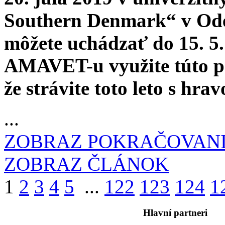
Southern Denmark“ v Oden
môžete uchádzať do 15. 5.
AMAVET-u využite túto po
že strávite toto leto s hra
...
ZOBRAZ POKRAČOVAN
ZOBRAZ ČLÁNOK
1
2
3
4
5
...
122
123
124
1
Hlavní partneri