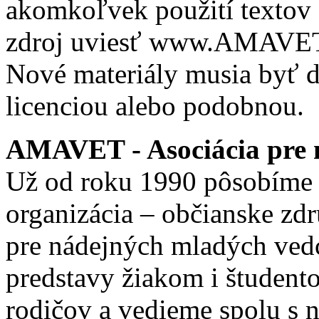
akomkoľvek použití textov 
zdroj uviesť www.AMAVET.
Nové materiály musia byť ď
licenciou alebo podobnou.
AMAVET - Asociácia pre m
Už od roku 1990 pôsobíme 
organizácia – občianske zd
pre nádejných mladých ve
predstavy žiakom i študento
rodičov a vedieme spolu s