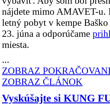
vybaviť. Aby som bol presn
nájdete mimo AMAVET-u. 
letný pobyt v kempe Baško 
23. júna a odporúčame
prih
miesta.
...
ZOBRAZ POKRAČOVAN
ZOBRAZ ČLÁNOK
Vyskúšajte si KUNG F