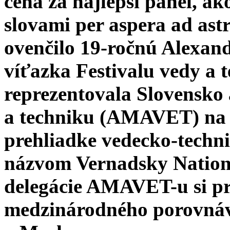
cena za najlepší panel, a
slovami per aspera ad ast
ovenčilo 19-ročnú Alexan
víťazka Festivalu vedy 
reprezentovala Slovensko 
a techniku (AMAVET) na 
prehliadke vedecko-techn
názvom Vernadsky Nationa
delegácie AMAVET-u si pre
medzinárodného porovná