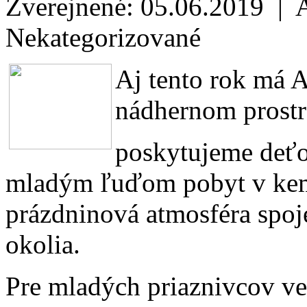
Zverejnené: 05.06.2019 | 
Nekategorizované
Aj tento rok má
nádhernom prostre
poskytujeme deť
mladým ľuďom pobyt v kemp
prázdninová atmosféra spo
okolia.
Pre mladých priaznivcov v