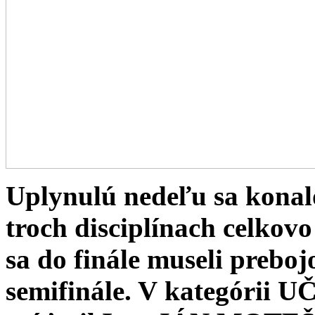
Uplynulú nedeľu sa konal
troch disciplínach celkovo
sa do finále museli preboj
semifinále. V kategór