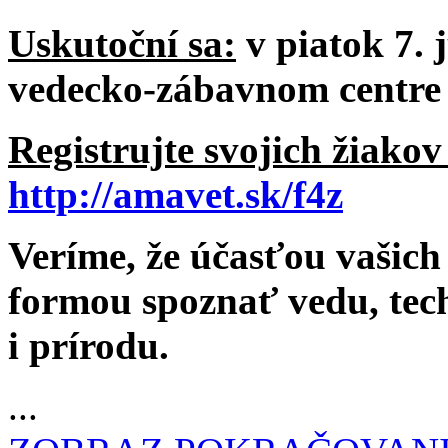
Uskutoční sa:
v piatok 7. 
vedecko-zábavnom centre
Registrujte svojich žiako
http://amavet.sk/f4z
Veríme, že účasťou vašic
formou spoznať vedu, tec
i prírodu.
...