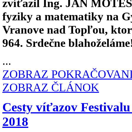
zvíťazil Ing. JÁN MOTEŠI
fyziky a matematiky na 
Vranove nad Topľou, kto
964. Srdečne blahoželáme
...
ZOBRAZ POKRAČOVAN
ZOBRAZ ČLÁNOK
Cesty víťazov Festiva
2018