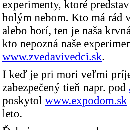
experimenty, ktoré predsta
holým nebom. Kto má rád v
alebo horí, ten je naša krv
kto nepozná naše experiment
www.zvedavivedci.sk
.
I keď je pri mori veľmi prí
zabezpečený tieň napr. pod
poskytol
www.expodom.sk
leto.