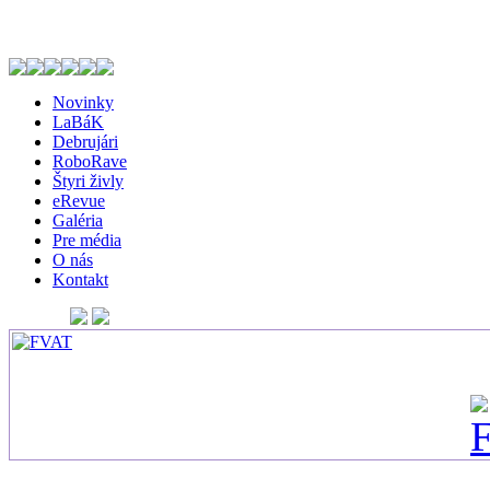
Novinky
LaBáK
Debrujári
RoboRave
Štyri živly
eRevue
Galéria
Pre média
O nás
Kontakt