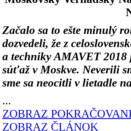
N
Začalo sa to ešte minulý ro
dozvedeli, že z celoslovens
a techniky AMAVET 2018 
súťaž v Moskve. Neverili 
sme sa neocitli v lietadle 
...
ZOBRAZ POKRAČOVAN
ZOBRAZ ČLÁNOK