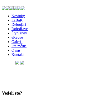
Novinky
LaBáK
Debrujári
RoboRave
Štyri živly
eRevue
Galéria
Pre média
O nás
Kontakt
Vedeli ste?