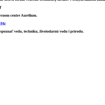
T
bavnom centre Aurélium.
/f4z
spoznať vedu, techniku, životodarnú vodu i prírodu.