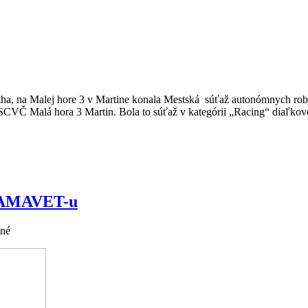
ótha, na Malej hore 3 v Martine konala Mestská súťaž autonómnych 
CVČ Malá hora 3 Martin. Bola to súťaž v kategórii „Racing“ diaľkov
en AMAVET-u
ané