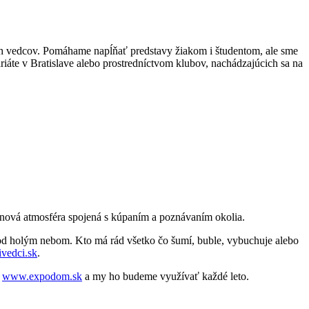
h vedcov. Pomáhame napĺňať predstavy žiakom i študentom, ale sme
iáte v Bratislave alebo prostredníctvom klubov, nachádzajúcich sa na
ová atmosféra spojená s kúpaním a poznávaním okolia.
pod holým nebom. Kto má rád všetko čo šumí, buble, vybuchuje alebo
vedci.sk
.
l
www.expodom.sk
a my ho budeme využívať každé leto.