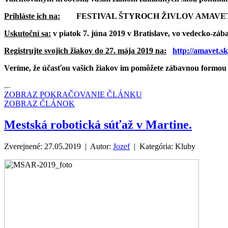
Prihláste ich na:
FESTIVAL ŠTYROCH ŽIVLOV AMAVE
Uskutoční sa:
v piatok 7. júna 2019 v Bratislave, vo vedecko-zá
Registrujte svojich žiakov do 27. mája 2019 na:
http://amavet.sk
Veríme, že účasťou vašich žiakov im pomôžete zábavnou formou 
...
ZOBRAZ POKRAČOVANIE ČLÁNKU
ZOBRAZ ČLÁNOK
Mestská robotická súťaž v Martine.
Zverejnené: 27.05.2019 | Autor:
Jozef
| Kategória:
Kluby