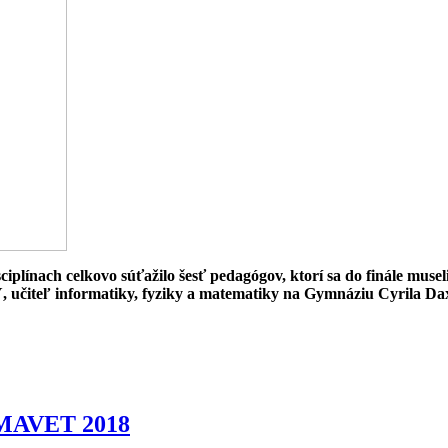
plínach celkovo súťažilo šesť pedagógov, ktorí sa do finále museli
ľ informatiky, fyziky a matematiky na Gymnáziu Cyrila Dax
 AMAVET 2018