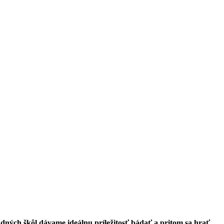
ých škôl dávame ideálnu príležitosť bádať a pritom sa hrať.