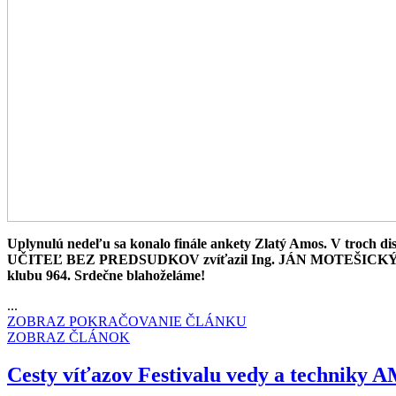
Uplynulú nedeľu sa konalo finále ankety Zlatý Amos. V troch disci
UČITEĽ BEZ PREDSUDKOV zvíťazil Ing. JÁN MOTEŠICKÝ, učite
klubu 964. Srdečne blahoželáme!
...
ZOBRAZ POKRAČOVANIE ČLÁNKU
ZOBRAZ ČLÁNOK
Cesty víťazov Festivalu vedy a techniky