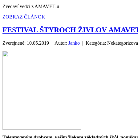
Zvedaví vedci z AMAVET-u
ZOBRAZ ČLÁNOK
FESTIVAL ŠTYROCH ŽIVLOV AMAVE
Zverejnené: 10.05.2019 | Autor:
Janko
| Kategória:
Nekategorizov
Talentovaným drobcom, vašim žiakom základných škôl, ponúkame