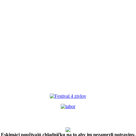
Eskimáci používajú chladničku na to aby im nezamrzli potraviny.