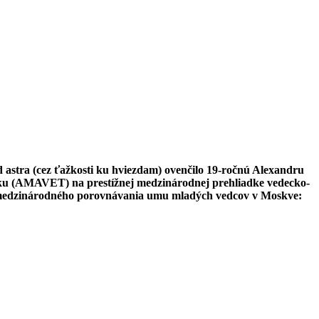
d astra (cez ťažkosti ku hviezdam) ovenčilo 19-ročnú Alexandru
iku (AMAVET) na prestížnej medzinárodnej prehliadke vedecko-
ie medzinárodného porovnávania umu mladých vedcov v Moskve: