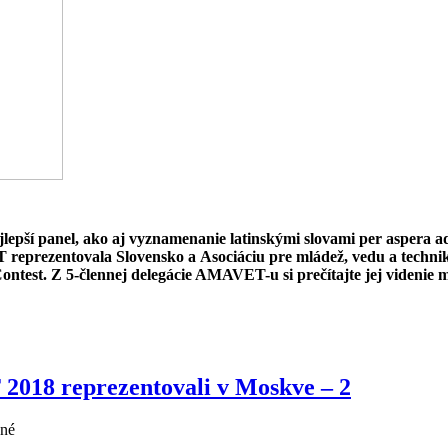
lepší panel, ako aj vyznamenanie latinskými slovami per aspera a
 reprezentovala Slovensko a Asociáciu pre mládež, vedu a techn
ontest. Z 5-člennej delegácie AMAVET-u si prečítajte jej viden
2018 reprezentovali v Moskve – 2
ané