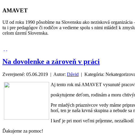
AMAVET
Už od roku 1990 pôsobíme na Slovensku ako nezisková organizácia –
tu i pre pedagógov či rodičov a vedieme spolu s nimi mládež k zmysl
celom území Slovenska.
Na dovolenke a zároveň v práci
Zverejnené: 05.06.2019 | Autor:
Dávid
| Kategória:
Nekategorizov
Aj tento rok má AMAVET vysunuté pracovis
poskytujeme deťom, rodinám a moru chtivý
Pre mladých priaznivcov vedy máme priprav
horí, ten je naša krvná skupina a nebude sa
I keď je pri mori veľmi príjemne, nezaškod
Ďakujeme za pomoc!