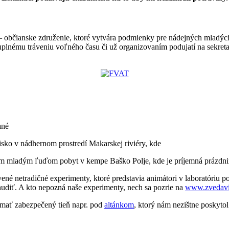
 občianske združenie, ktoré vytvára podmienky pre nádejných mladýc
uplnému tráveniu voľného času či už organizovaním podujatí na sekretar
ané
ko v nádhernom prostredí Makarskej riviéry, kde
m mladým ľuďom pobyt v kempe Baško Polje, kde je príjemná prázdnin
ené netradičné experimenty, ktoré predstavia
animátori v laboratóriu 
 nudiť. A kto nepozná naše experimenty, nech sa pozrie na
www.zvedavi
í mať zabezpečený tieň napr. pod
altánkom
, ktorý nám nezištne poskyto