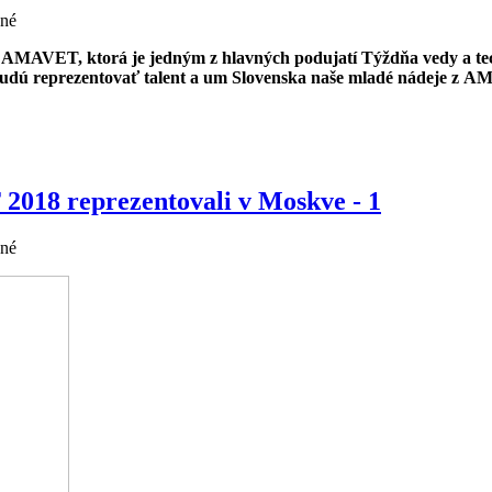
ané
y AMAVET, ktorá je jedným z hlavných podujatí Týždňa vedy a te
 budú reprezentovať talent a um Slovenska naše mladé nádeje z 
2018 reprezentovali v Moskve - 1
ané