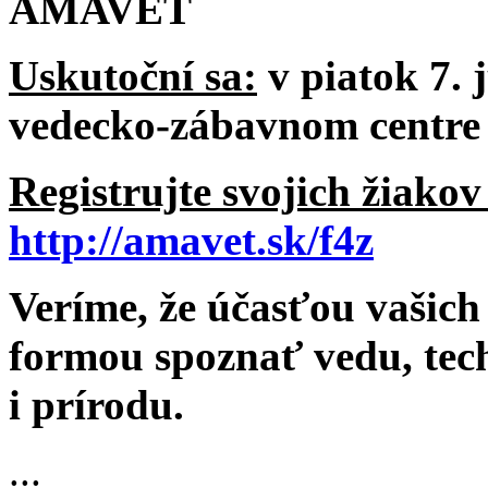
AMAVET
Uskutoční sa:
v piatok 7. 
vedecko-zábavnom centre
Registrujte svojich žiako
http://amavet.sk/f4z
Veríme, že účasťou vašic
formou spoznať vedu, tec
i prírodu.
...