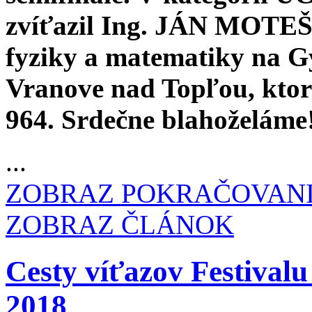
zvíťazil Ing. JÁN MOTEŠI
fyziky a matematiky na 
Vranove nad Topľou, kto
964. Srdečne blahoželáme
...
ZOBRAZ POKRAČOVAN
ZOBRAZ ČLÁNOK
Cesty víťazov Festiva
2018