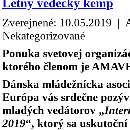
Letný vedecký kemp
Zverejnené: 10.05.2019 | 
Nekategorizované
Ponuka svetovej organizá
ktorého členom je AMAV
Dánska mládežnícka asoci
Európa vás srdečne pozý
mladých vedátorov „
Inte
2019
“, ktorý sa uskutoční