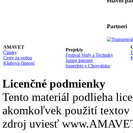
Hlavní par
Partneri
AMAVET
O
Projekty
Články
F
Festival Vedy a Techniky
Cesty za vedou
K
Junior Internet
Klubová činnosť
Superleto v Chorvátsku
Licenčné podmienky
Tento materiál podlieha lic
akomkoľvek použití textov 
zdroj uviesť www.AMAVET.