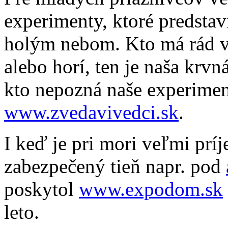
experimenty, ktoré predsta
holým nebom. Kto má rád v
alebo horí, ten je naša krv
kto nepozná naše experiment
www.zvedavivedci.sk
.
I keď je pri mori veľmi prí
zabezpečený tieň napr. pod
poskytol
www.expodom.sk
leto.