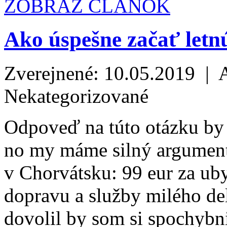
ZOBRAZ ČLÁNOK
Ako úspešne začať letn
Zverejnené: 10.05.2019 | 
Nekategorizované
Odpoveď na túto otázku by
no my máme silný argument
v Chorvátsku: 99 eur za u
dopravu a služby milého del
dovolil by som si spochybni