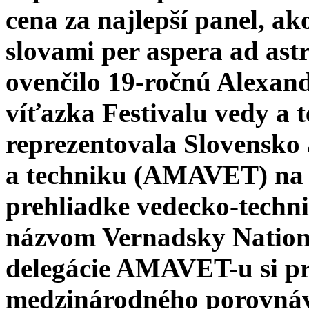
cena za najlepší panel, a
slovami per aspera ad ast
ovenčilo 19-ročnú Alexan
víťazka Festivalu vedy 
reprezentovala Slovensko 
a techniku (AMAVET) na 
prehliadke vedecko-techn
názvom Vernadsky Nationa
delegácie AMAVET-u si pre
medzinárodného porovná