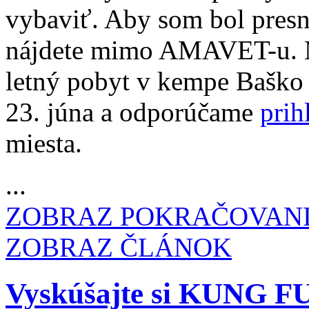
vybaviť. Aby som bol presn
nájdete mimo AMAVET-u. 
letný pobyt v kempe Baško 
23. júna a odporúčame
prih
miesta.
...
ZOBRAZ POKRAČOVAN
ZOBRAZ ČLÁNOK
Vyskúšajte si KUNG F