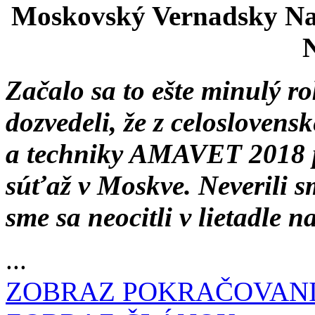
Moskovský Vernadsky Nat
N
Začalo sa to ešte minulý ro
dozvedeli, že z celoslovens
a techniky AMAVET 2018 
súťaž v Moskve. Neverili 
sme sa neocitli v lietadle 
...
ZOBRAZ POKRAČOVAN