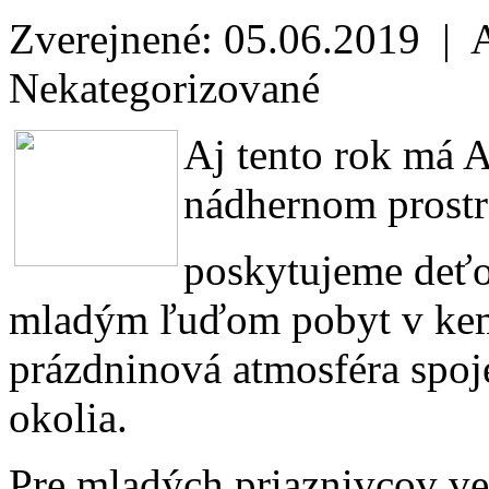
Zverejnené: 05.06.2019 | 
Nekategorizované
Aj tento rok má
nádhernom prostre
poskytujeme deť
mladým ľuďom pobyt v kemp
prázdninová atmosféra spo
okolia.
Pre mladých priaznivcov v