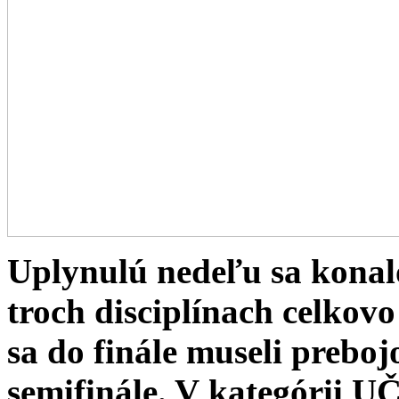
Uplynulú nedeľu sa konal
troch disciplínach celkovo
sa do finále museli preboj
semifinále. V kategór