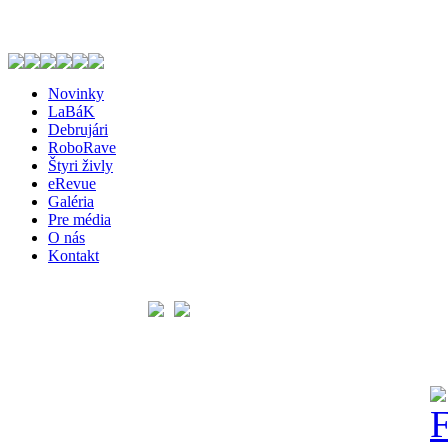
Novinky
LaBáK
Debrujári
RoboRave
Štyri živly
eRevue
Galéria
Pre média
O nás
Kontakt