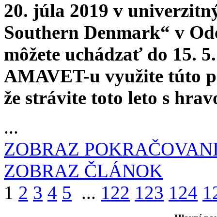
20. júla 2019 v univerzitn
Southern Denmark“ v Oden
môžete uchádzať do 15. 5.
AMAVET-u využite túto po
že strávite toto leto s hra
...
ZOBRAZ POKRAČOVAN
ZOBRAZ ČLÁNOK
1
2
3
4
5
...
122
123
124
1