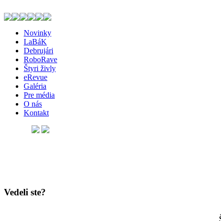
Novinky
LaBáK
Debrujári
RoboRave
Štyri živly
eRevue
Galéria
Pre média
O nás
Kontakt
Vedeli ste?