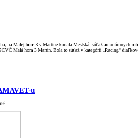
ótha, na Malej hore 3 v Martine konala Mestská súťaž autonómnych 
CVČ Malá hora 3 Martin. Bola to súťaž v kategórii „Racing“ diaľkov
en AMAVET-u
ané