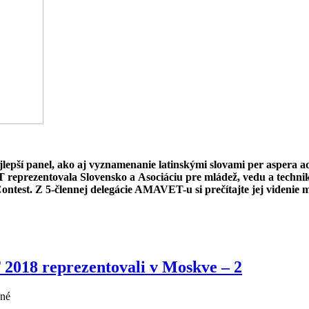
lepší panel, ako aj vyznamenanie latinskými slovami per aspera a
 reprezentovala Slovensko a Asociáciu pre mládež, vedu a techn
ontest. Z 5-člennej delegácie AMAVET-u si prečítajte jej viden
2018 reprezentovali v Moskve – 2
ané