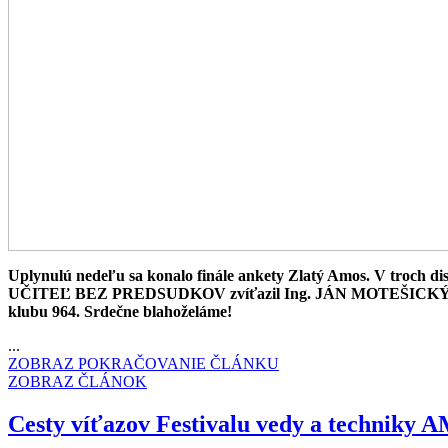
Uplynulú nedeľu sa konalo finále ankety Zlatý Amos. V troch disci
UČITEĽ BEZ PREDSUDKOV zvíťazil Ing. JÁN MOTEŠICKÝ, učite
klubu 964. Srdečne blahoželáme!
...
ZOBRAZ POKRAČOVANIE ČLÁNKU
ZOBRAZ ČLÁNOK
Cesty víťazov Festivalu vedy a techniky