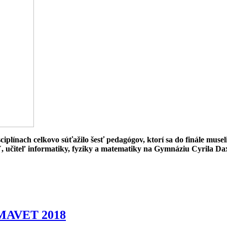
plínach celkovo súťažilo šesť pedagógov, ktorí sa do finále museli
ľ informatiky, fyziky a matematiky na Gymnáziu Cyrila Dax
 AMAVET 2018