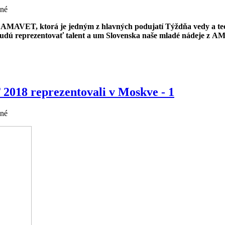
ané
y AMAVET, ktorá je jedným z hlavných podujatí Týždňa vedy a te
 budú reprezentovať talent a um Slovenska naše mladé nádeje z 
2018 reprezentovali v Moskve - 1
ané