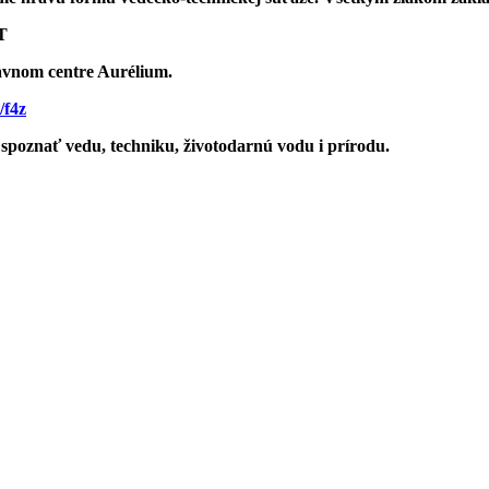
T
bavnom centre Aurélium.
/f4z
spoznať vedu, techniku, životodarnú vodu i prírodu.