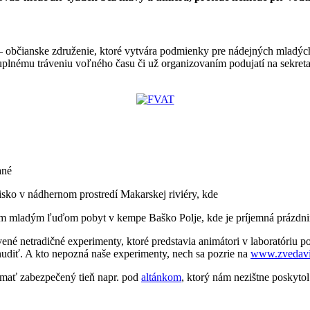
 občianske združenie, ktoré vytvára podmienky pre nádejných mladýc
uplnému tráveniu voľného času či už organizovaním podujatí na sekretar
ané
ko v nádhernom prostredí Makarskej riviéry, kde
m mladým ľuďom pobyt v kempe Baško Polje, kde je príjemná prázdnin
ené netradičné experimenty, ktoré predstavia
animátori v laboratóriu 
 nudiť. A kto nepozná naše experimenty, nech sa pozrie na
www.zvedavi
í mať zabezpečený tieň napr. pod
altánkom
, ktorý nám nezištne poskyto