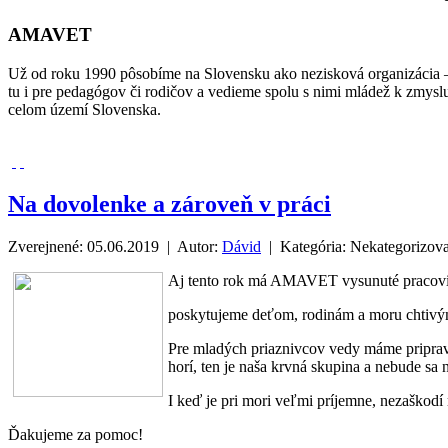
AMAVET
Už od roku 1990 pôsobíme na Slovensku ako nezisková organizácia –
tu i pre pedagógov či rodičov a vedieme spolu s nimi mládež k zmysl
celom území Slovenska.
Na dovolenke a zároveň v práci
Zverejnené: 05.06.2019 | Autor:
Dávid
| Kategória:
Nekategorizov
Aj tento rok má AMAVET vysunuté pracovis
poskytujeme deťom, rodinám a moru chtivý
Pre mladých priaznivcov vedy máme priprav
horí, ten je naša krvná skupina a nebude sa
I keď je pri mori veľmi príjemne, nezaškod
Ďakujeme za pomoc!