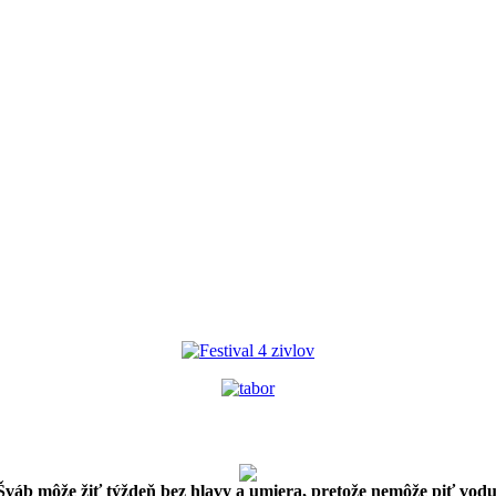
Šváb môže žiť týždeň bez hlavy a umiera, pretože nemôže piť vodu