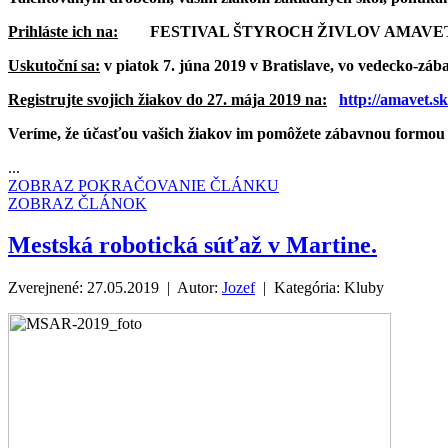
Prihláste ich na:
FESTIVAL ŠTYROCH ŽIVLOV AMAVE
Uskutoční sa:
v piatok 7. júna 2019 v Bratislave, vo vedecko-zá
Registrujte svojich žiakov do 27. mája 2019 na:
http://amavet.sk
Veríme, že účasťou vašich žiakov im pomôžete zábavnou formou 
...
ZOBRAZ POKRAČOVANIE ČLÁNKU
ZOBRAZ ČLÁNOK
Mestská robotická súťaž v Martine.
Zverejnené: 27.05.2019 | Autor:
Jozef
| Kategória:
Kluby