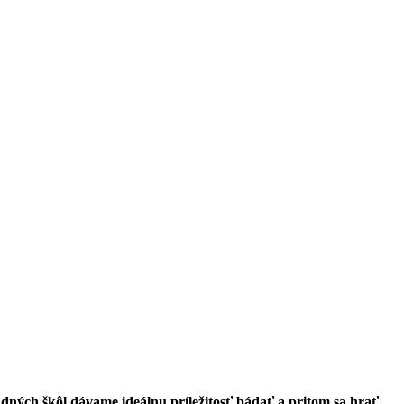
ých škôl dávame ideálnu príležitosť bádať a pritom sa hrať.