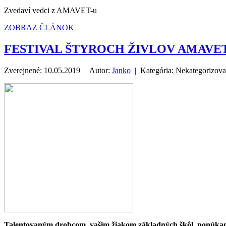
Zvedaví vedci z AMAVET-u
ZOBRAZ ČLÁNOK
FESTIVAL ŠTYROCH ŽIVLOV AMAVE
Zverejnené: 10.05.2019 | Autor:
Janko
| Kategória:
Nekategorizov
Talentovaným drobcom, vašim žiakom základných škôl, ponúkame