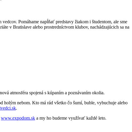
h vedcov. Pomáhame napĺňať predstavy žiakom i študentom, ale sme
iáte v Bratislave alebo prostredníctvom klubov, nachádzajúcich sa na
ová atmosféra spojená s kúpaním a poznávaním okolia.
pod holým nebom. Kto má rád všetko čo šumí, buble, vybuchuje alebo
vedci.sk
.
l
www.expodom.sk
a my ho budeme využívať každé leto.