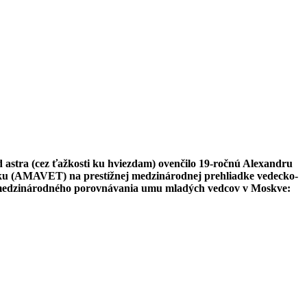
d astra (cez ťažkosti ku hviezdam) ovenčilo 19-ročnú Alexandru
iku (AMAVET) na prestížnej medzinárodnej prehliadke vedecko-
ie medzinárodného porovnávania umu mladých vedcov v Moskve: