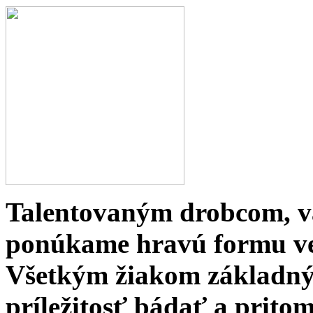
Talentovaným drobcom, v
ponúkame hravú formu ve
Všetkým žiakom základný
príležitosť bádať a pritom