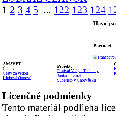
1
2
3
4
5
...
122
123
124
1
Hlavní par
Partneri
AMAVET
O
Projekty
Články
F
Festival Vedy a Techniky
Cesty za vedou
K
Junior Internet
Klubová činnosť
Superleto v Chorvátsku
Licenčné podmienky
Tento materiál podlieha lic