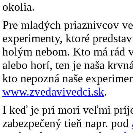
okolia.
Pre mladých priaznivcov v
experimenty, ktoré predsta
holým nebom. Kto má rád v
alebo horí, ten je naša krv
kto nepozná naše experiment
www.zvedavivedci.sk
.
I keď je pri mori veľmi prí
zabezpečený tieň napr. pod