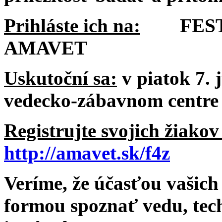
Prihláste ich na:
FESTIV
AMAVET
Uskutoční sa:
v piatok 7. 
vedecko-zábavnom centre
Registrujte svojich žiako
http://amavet.sk/f4z
Veríme, že účasťou vašic
formou spoznať vedu, tec