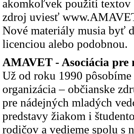
akomkoľvek použití textov 
zdroj uviesť www.AMAVET.
Nové materiály musia byť ď
licenciou alebo podobnou.
AMAVET - Asociácia pre m
Už od roku 1990 pôsobíme 
organizácia – občianske zd
pre nádejných mladých ve
predstavy žiakom i študento
rodičov a vedieme spolu s