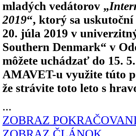
mladých vedátorov „
Inte
2019
“, ktorý sa uskutoční
20. júla 2019 v univerzitn
Southern Denmark“ v Oden
môžete uchádzať do 15. 5.
AMAVET-u využite túto po
že strávite toto leto s hra
...
ZOBRAZ POKRAČOVAN
ZOBRAZ ČLÁNOK