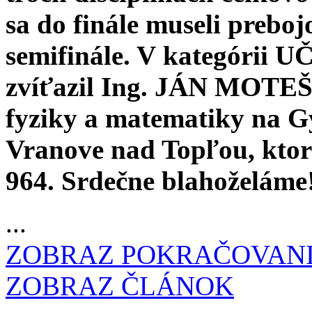
sa do finále museli preboj
semifinále. V kategór
zvíťazil Ing. JÁN MOTEŠI
fyziky a matematiky na 
Vranove nad Topľou, kto
964. Srdečne blahoželáme
...
ZOBRAZ POKRAČOVAN
ZOBRAZ ČLÁNOK