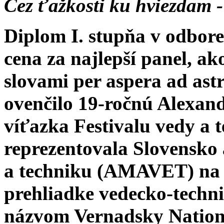
Cez ťažkosti ku hviezdam -
Diplom I. stupňa v odbor
cena za najlepší panel, a
slovami per aspera ad ast
ovenčilo 19-ročnú Alexan
víťazka Festivalu vedy 
reprezentovala Slovensko 
a techniku (AMAVET) na 
prehliadke vedecko-techn
názvom Vernadsky Nationa