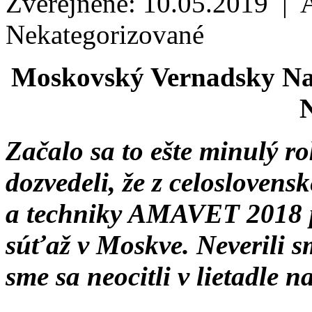
Zverejnené: 10.05.2019 | 
Nekategorizované
Moskovský Vernadsky Nat
N
Začalo sa to ešte minulý ro
dozvedeli, že z celoslovens
a techniky AMAVET 2018 
súťaž v Moskve. Neverili 
sme sa neocitli v lietadle 