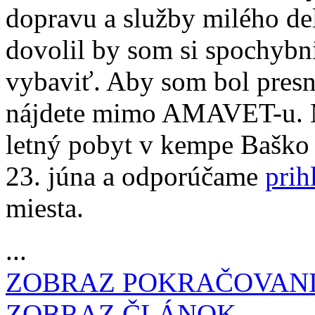
dopravu a služby milého del
dovolil by som si spochybni
vybaviť. Aby som bol presn
nájdete mimo AMAVET-u. 
letný pobyt v kempe Baško 
23. júna a odporúčame
prih
miesta.
...
ZOBRAZ POKRAČOVAN
ZOBRAZ ČLÁNOK