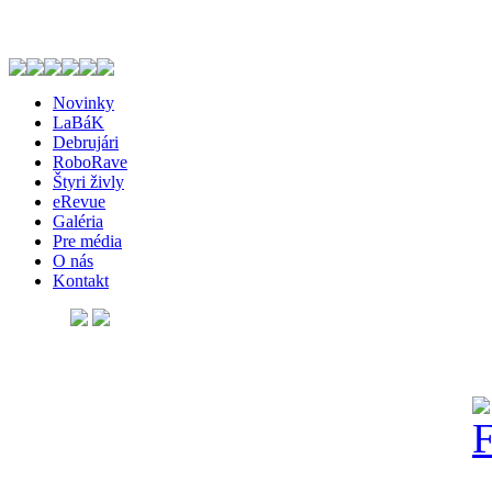
Novinky
LaBáK
Debrujári
RoboRave
Štyri živly
eRevue
Galéria
Pre média
O nás
Kontakt