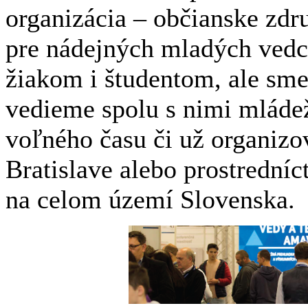
organizácia – občianske zdr
pre nádejných mladých ved
žiakom i študentom, ale sme
vedieme spolu s nimi mláde
voľného času či už organizov
Bratislave alebo prostrední
na celom území Slovenska.