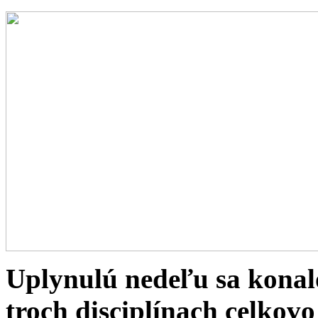
Uplynulú nedeľu sa konal
troch disciplínach celkovo