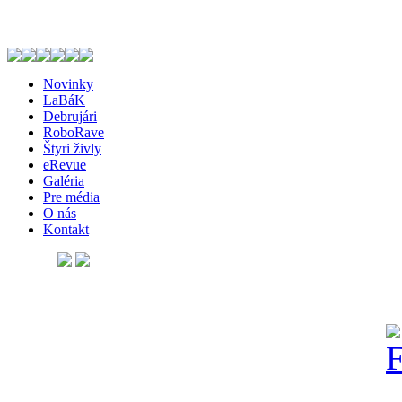
Novinky
LaBáK
Debrujári
RoboRave
Štyri živly
eRevue
Galéria
Pre média
O nás
Kontakt