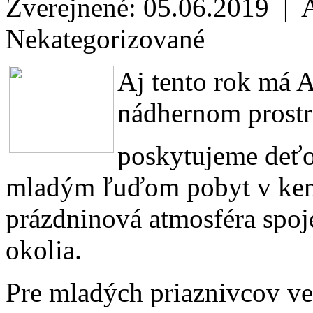
Zverejnené: 05.06.2019 | 
Nekategorizované
Aj tento rok má
nádhernom prostre
poskytujeme deť
mladým ľuďom pobyt v kemp
prázdninová atmosféra spo
okolia.
Pre mladých priaznivcov v