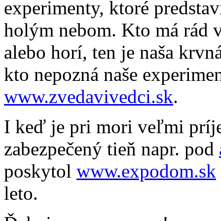
experimenty, ktoré predsta
holým nebom. Kto má rád v
alebo horí, ten je naša krv
kto nepozná naše experiment
www.zvedavivedci.sk
.
I keď je pri mori veľmi prí
zabezpečený tieň napr. pod
poskytol
www.expodom.sk
leto.