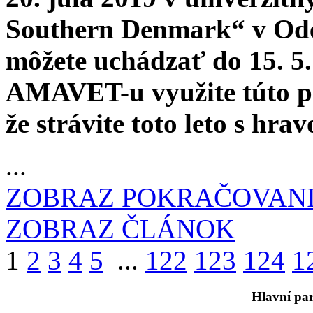
Southern Denmark“ v Oden
môžete uchádzať do 15. 5.
AMAVET-u využite túto po
že strávite toto leto s hra
...
ZOBRAZ POKRAČOVAN
ZOBRAZ ČLÁNOK
1
2
3
4
5
...
122
123
124
1
Hlavní par