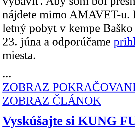
vybaviť. Aby som bol presn
nájdete mimo AMAVET-u. 
letný pobyt v kempe Baško 
23. júna a odporúčame
prih
miesta.
...
ZOBRAZ POKRAČOVAN
ZOBRAZ ČLÁNOK
Vyskúšajte si KUNG F