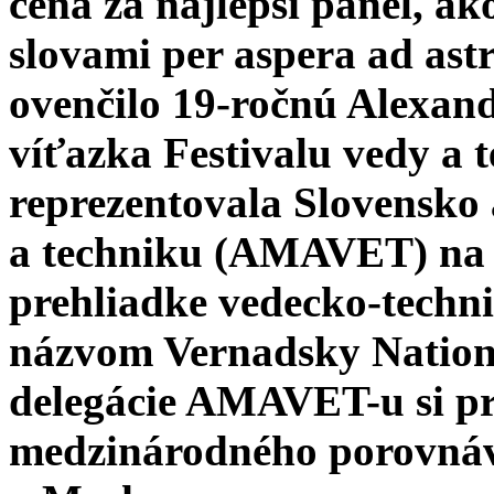
cena za najlepší panel, a
slovami per aspera ad ast
ovenčilo 19-ročnú Alexan
víťazka Festivalu vedy 
reprezentovala Slovensko 
a techniku (AMAVET) na 
prehliadke vedecko-techn
názvom Vernadsky Nationa
delegácie AMAVET-u si pre
medzinárodného porovná