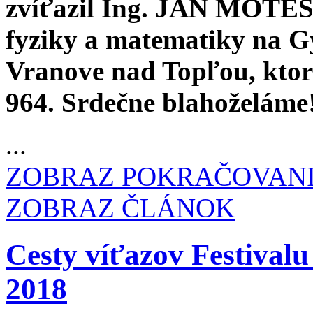
zvíťazil Ing. JÁN MOTEŠI
fyziky a matematiky na 
Vranove nad Topľou, kto
964. Srdečne blahoželáme
...
ZOBRAZ POKRAČOVAN
ZOBRAZ ČLÁNOK
Cesty víťazov Festiva
2018