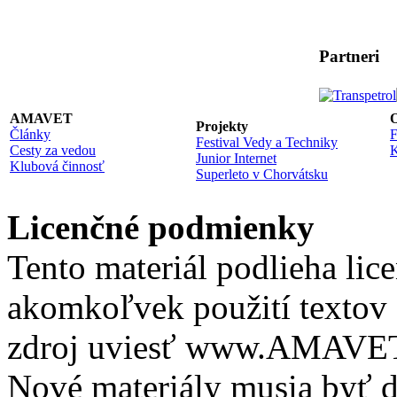
Partneri
AMAVET
O
Projekty
Články
F
Festival Vedy a Techniky
Cesty za vedou
K
Junior Internet
Klubová činnosť
Superleto v Chorvátsku
Licenčné podmienky
Tento materiál podlieha lic
akomkoľvek použití textov 
zdroj uviesť www.AMAVET.
Nové materiály musia byť ď