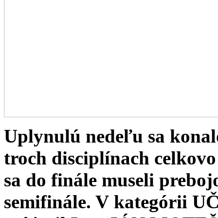
Uplynulú nedeľu sa konal
troch disciplínach celkovo
sa do finále museli preboj
semifinále. V kategór