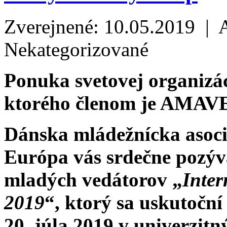
Zverejnené: 10.05.2019 | 
Nekategorizované
Ponuka svetovej organizá
ktorého členom je AMAV
Dánska mládežnícka asoci
Európa vás srdečne pozý
mladých vedátorov „
Inte
2019
“, ktorý sa uskutoční
20. júla 2019 v univerzitn