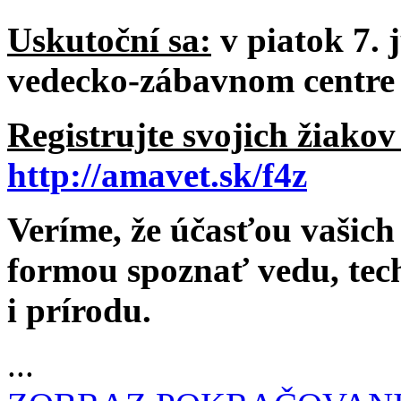
Uskutoční sa:
v piatok 7. 
vedecko-zábavnom centre
Registrujte svojich žiako
http://amavet.sk/f4z
Veríme, že účasťou vašic
formou spoznať vedu, tec
i prírodu.
...