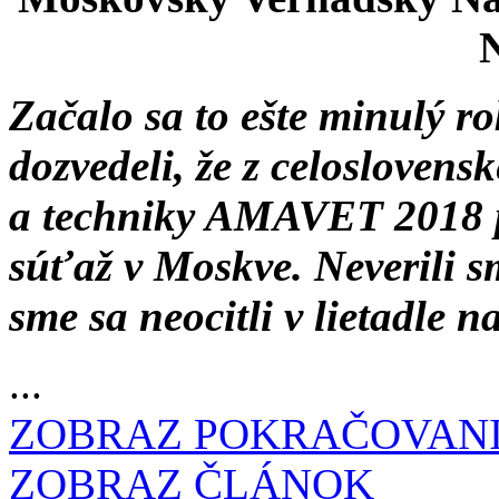
N
Začalo sa to ešte minulý ro
dozvedeli, že z celoslovens
a techniky AMAVET 2018 
súťaž v Moskve. Neverili 
sme sa neocitli v lietadle 
...
ZOBRAZ POKRAČOVAN
ZOBRAZ ČLÁNOK