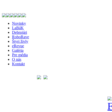
Novinky
LaBáK
Debrujári
RoboRave
Štyri živly
eRevue
Galéria
Pre média
O nás
Kontakt