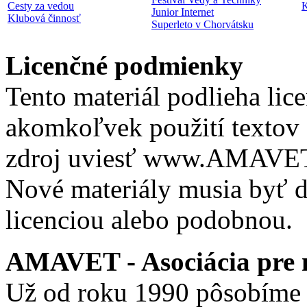
Cesty za vedou
K
Junior Internet
Klubová činnosť
Superleto v Chorvátsku
Licenčné podmienky
Tento materiál podlieha lic
akomkoľvek použití textov 
zdroj uviesť www.AMAVET.
Nové materiály musia byť ď
licenciou alebo podobnou.
AMAVET - Asociácia pre m
Už od roku 1990 pôsobíme 