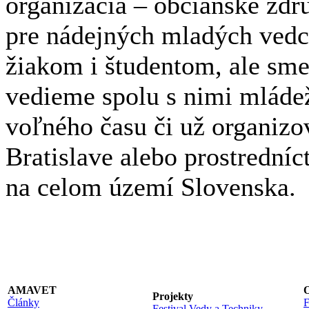
organizácia – občianske zdr
pre nádejných mladých ved
žiakom i študentom, ale sme
vedieme spolu s nimi mláde
voľného času či už organizov
Bratislave alebo prostrední
na celom území Slovenska.
AMAVET
O
Projekty
Články
F
Festival Vedy a Techniky